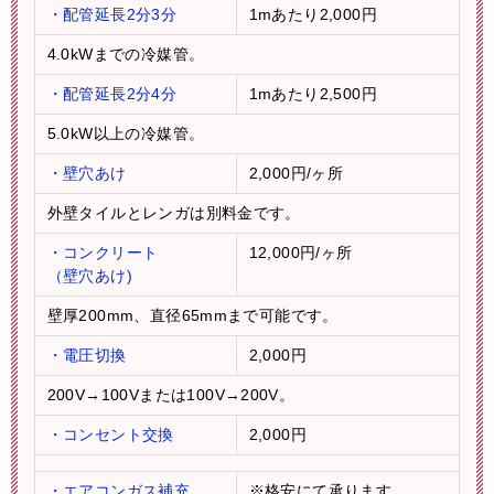
・配管延長2分3分
1mあたり2,000円
4.0kWまでの冷媒管。
・配管延長2分4分
1mあたり2,500円
5.0kW以上の冷媒管。
・壁穴あけ
2,000円/ヶ所
外壁タイルとレンガは別料金です。
・コンクリート
12,000円/ヶ所
（壁穴あけ)
壁厚200mm、直径65mmまで可能です。
・電圧切換
2,000円
200V→100Vまたは100V→200V。
・コンセント交換
2,000円
・エアコンガス補充
※格安にて承ります。