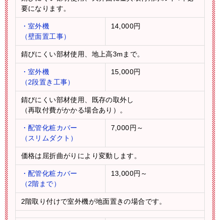
要になります。
・室外機
14,000円
（壁面置工事）
錆びにくい部材使用、地上高3mまで。
・室外機
15,000円
（2段置き工事）
錆びにくい部材使用、既存の取外し
（再取付費がかかる場合あり）。
・配管化粧カバー
7,000円～
（スリムダクト）
価格は屈折曲がりにより変動します。
・配管化粧カバー
13,000円～
（2階まで）
2階取り付けで室外機が地面置きの場合です。